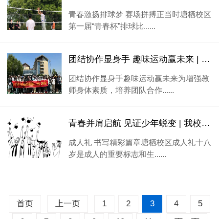
青春激扬排球梦 赛场拼搏正当时塘栖校区
第一届“青春杯”排球比......
团结协作显身手 趣味运动赢未来 | 我校塘栖校区教职工“健康杯”趣味运动会
团结协作显身手趣味运动赢未来为增强教
师身体素质，培养团队合作......
青春并肩启航 见证少年蜕变 | 我校塘栖校区成人礼
成人礼 书写精彩篇章塘栖校区成人礼十八
岁是成人的重要标志和生......
首页
上一页
1
2
3
4
5