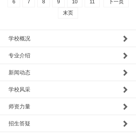
6
7
8
9
10
11
下一页
末页
学校概况
专业介绍
新闻动态
学校风采
师资力量
招生答疑